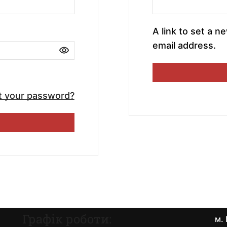
A link to set a n
email address.
t your password?
Графік роботи:
м. 