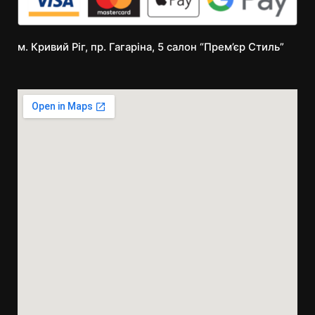
м. Кривий Ріг, пр. Гагаріна, 5 салон “Прем’єр Стиль”