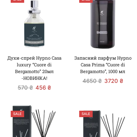
Духи-спрей Hypno Casa
Запасний парфум Hypno
luxury “Cuore di
Casa Prima “Cuore di
Bergamotto” 20мл
Bergamotto”, 1000 мл
-НОВИНКА!
4650
₴
3720
₴
570
₴
456
₴
SALE
SALE