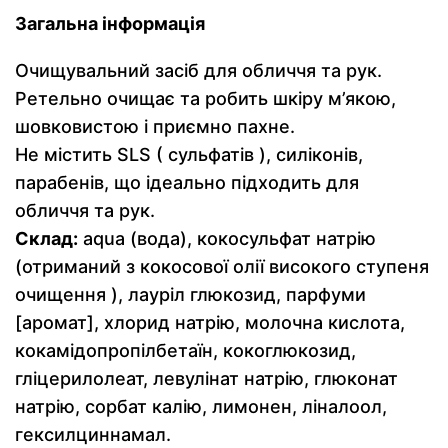
Загальна інформація
Очищувальний засіб для обличчя та рук.
Ретельно очищає та робить шкіру м’якою,
шовковистою і приємно пахне.
Не містить SLS ( сульфатів ), силіконів,
парабенів, що ідеально підходить для
обличчя та рук.
Склад:
aqua (вода), кокосульфат натрію
(отриманий з кокосової олії високого ступеня
очищення ), лауріл глюкозид, парфуми
[аромат], хлорид натрію, молочна кислота,
кокамідопропілбетаїн, кокоглюкозид,
гліцерилолеат, левулінат натрію, глюконат
натрію, сорбат калію, лимонен, ліналоол,
гексилциннамал.