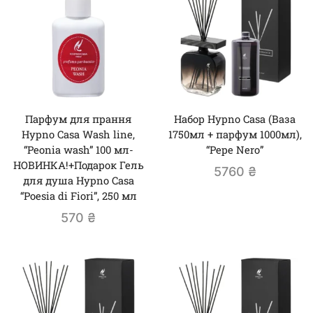
Парфум для прання
Набор Hypno Casa (Ваза
Hypno Casa Wash line,
1750мл + парфум 1000мл),
“Peonia wash” 100 мл-
“Pepe Nero”
НОВИНКА!+Подарок Гель
5760
₴
для душа Hypno Casa
“Poesia di Fiori”, 250 мл
570
₴