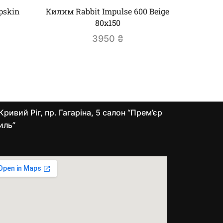
pskin
Килим Rabbit Impulse 600 Beige
Килим R
80х150
3950
₴
Кривий Ріг, пр. Гагаріна, 5 салон “Прем’єр
иль”