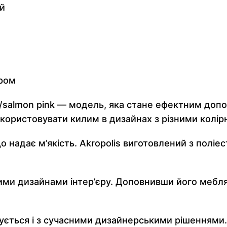
й
ером
/salmon pink — модель, яка стане ефектним допов
икористовувати килим в дизайнах з різними колі
 надає м’якість. Akropolis виготовлений з поліес
ими дизайнами інтер’єру. Доповнивши його мебля
ується і з сучасними дизайнерськими рішеннями.