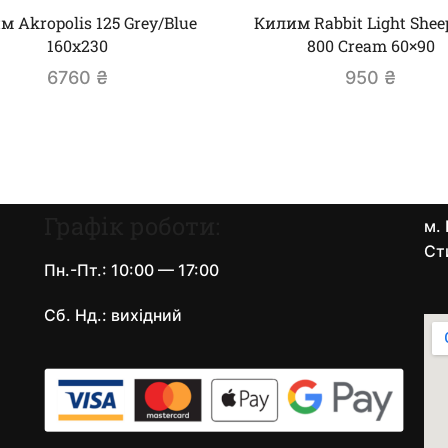
 Akropolis 125 Grey/Blue
Килим Rabbit Light Shee
160х230
800 Cream 60×90
6760
₴
950
₴
Графік роботи:
м. 
Ст
Пн.-Пт.: 10:00 — 17:00
Сб. Нд.: вихідний