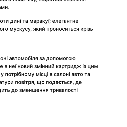
ами.
ти дині та маракуї; елегантне
го мускусу, який проноситься крізь
алоні автомобіля за допомогою
те в неї новий змінний картридж із цим
у потрібному місці в салоні авто та
тури повітря, що подається, де
одить до зменшення тривалості