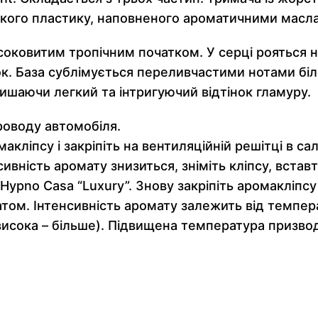
якого пластику, наповненого ароматичними масл
оковитим тропічним початком. У серці рояться но
к. База сублімується переливчастими нотами біло
ишаючи легкий та інтригуючий відтінок гламуру.
роводу автомобіля.
акліпсу і закріпіть на вентиляційній решітці в с
сивність аромату знизиться, зніміть кліпсу, встав
Hypno Casa “Luxury”. Знову закріпіть аромакліпсу 
м. Інтенсивність аромату залежить від темпера
 висока – більше). Підвищена температура призв