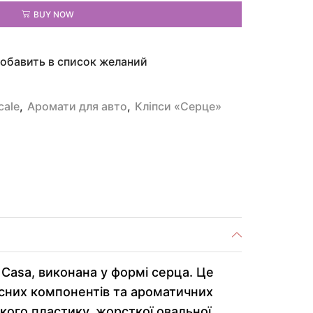
BUY NOW
обавить в список желаний
cale
,
Аромати для авто
,
Кліпси «Серце»
 Casa, виконана у формі серца. Це
існих компонентів та ароматичних
кого пластику, жорсткої овальної