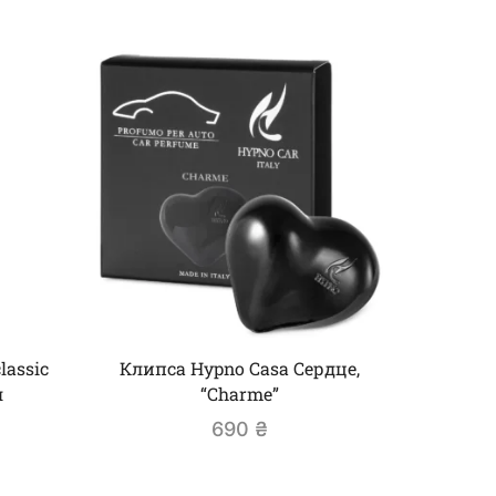
lassic
Клипса Hypno Casa Сердце,
Клипс
л
“Charme”
“
690
₴