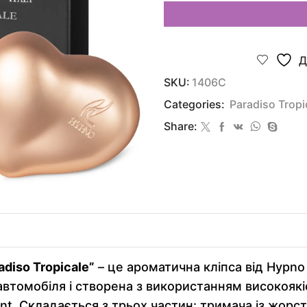
Д
SKU:
1406C
Categories:
Paradiso Tropi
Share:
diso Tropicale”
– це ароматична кліпса від Hypno
втомобіля і створена з використанням високояк
nt. Складається з трьох частин: тримача із жорст