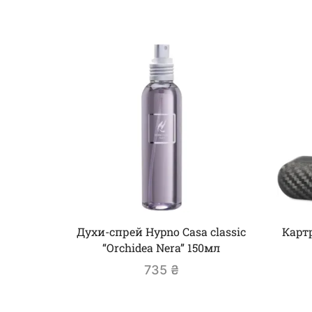
Духи-спрей Hypno Casa сlassic
Карт
“Orchidea Nera” 150мл
735
₴