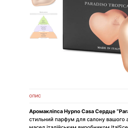
ОПИС
Аромакліпса Hypno Casa Сердце “Para
стильний парфум для салону вашого а
масел італійським виробником ItalSce