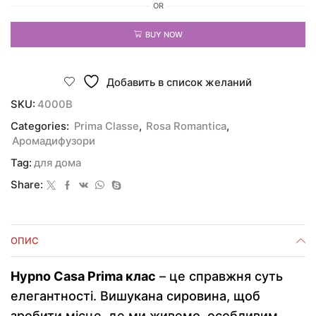
OR
BUY NOW
Добавить в список желаний
SKU:
4000B
Categories:
Prima Classe
,
Rosa Romantica
,
Аромадифузори
Tag:
для дома
Share:
ОПИС
Hypno Casa Prima клас
– це справжня суть
елегантності. Вишукана сировина, щоб
зробити місце, де ми живемо, особливим.