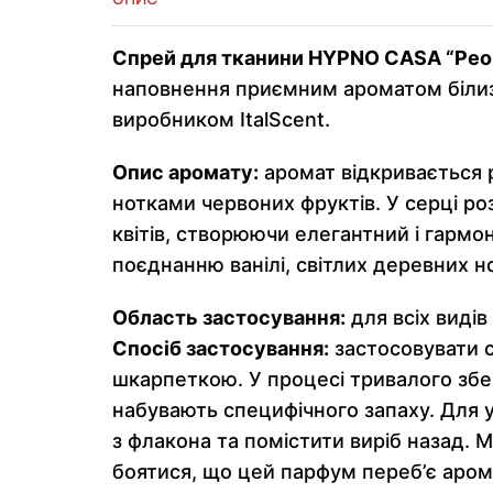
Спрей для тканини HYPNO CASA “Peo
наповнення приємним ароматом білизн
виробником ItalScent.
Опис аромату:
аромат відкривається 
нотками червоних фруктів. У серці ро
квітів, створюючи елегантний і гармо
поєднанню ванілі, світлих деревних н
Область застосування:
для всіх видів
Спосіб застосування:
застосовувати с
шкарпеткою. У процесі тривалого збе
набувають специфічного запаху. Для 
з флакона та помістити виріб назад.
боятися, що цей парфум переб’є арома