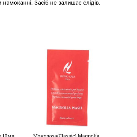
намоканні. Засіб не залишає слідів.
e 10мл
Монодоза(Classic) Magnolia
Спрей д