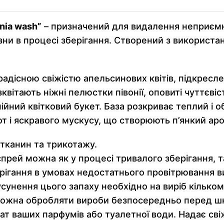
nia wash”
– призначений для видалення неприємно
и в процесі зберігання. Створений з використа
радісною свіжістю апельсинових квітів, підкрес
зквітають ніжні пелюстки півонії, оповиті чуттєв
нійний квітковий букет. База розкриває теплий і
от і яскравого мускусу, що створюють п’янкий а
 тканин та трикотажу.
прей можна як у процесі тривалого зберігання, 
рігання в умовах недостатнього провітрювання в
усунення цього запаху необхідно на виріб кільк
 Можна обробляти вироби безпосередньо перед ш
т ваших парфумів або туалетної води. Надає сві