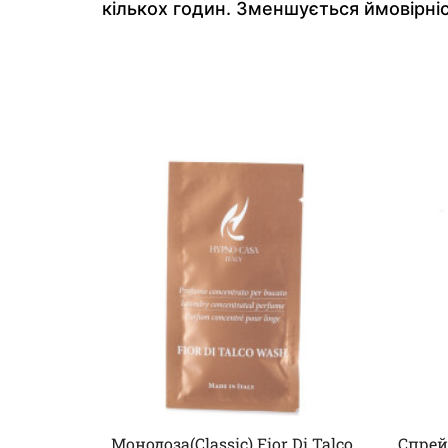
кількох годин. Зменшується ймовірніс
Монодоза(Classic) Fior Di Talco
Спрей