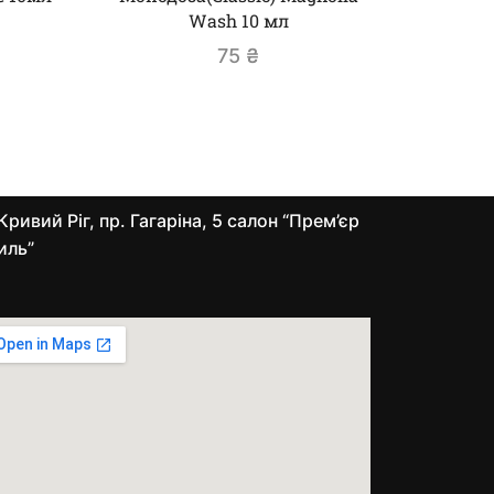
Wash 10 мл
75
₴
Кривий Ріг, пр. Гагаріна, 5 салон “Прем’єр
иль”