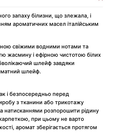
го запаху білизни, що злежала, і
нням ароматичних масел італійським
леною свіжими водними нотами та
істю жасмину і ефірною чистотою білих
 обволікаючий шлейф завдяки
роматний шлейф.
так і безпосередньо перед
иробу з тканини або трикотажу
ома натисканнями розпорошити рідину
карпеткою, при цьому не варто
жості, аромат зберігається протягом