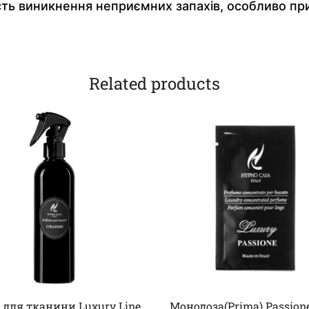
ть виникнення неприємних запахів, особливо при 
Related products
 для тканини Luxury Line
Монодоза(Prima) Passion