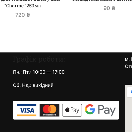
“Charme “250мл
90
₴
720
₴
Графік роботи:
м. 
Ст
Пн.-Пт.: 10:00 — 17:00
Сб. Нд.: вихідний