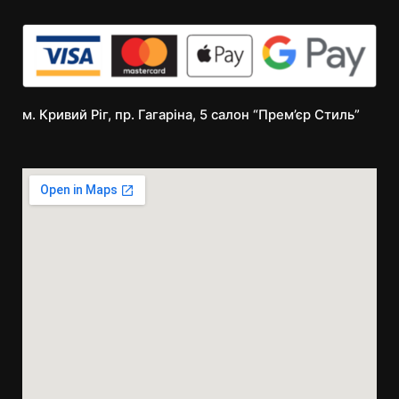
м. Кривий Ріг, пр. Гагаріна, 5 салон “Прем’єр Стиль”