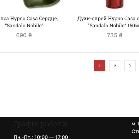
пса Hypno Casa Сердце,
Духи-спрей Hypno Casa с
“Sandalo Nobile”
“Sandalo Nobile” 150
690
₴
735
₴
1
2
Графік роботи:
м. 
Ст
Пн.-Пт.: 10:00 — 17:00