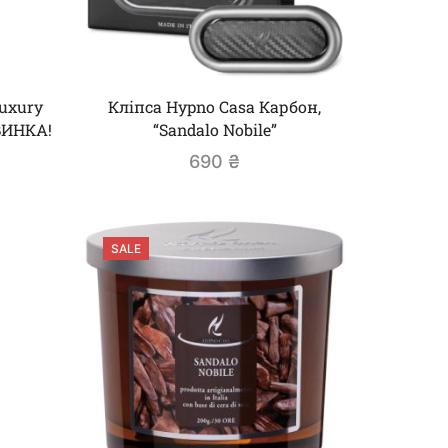
luxury
Кліпса Hypno Casa Карбон,
ВИНКА!
“Sandalo Nobile”
690
₴
SALE