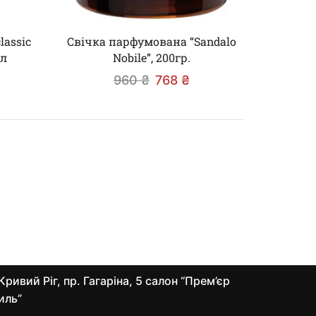
lassic
Свічка парфумована “Sandalo
мл
Nobile”, 200гр.
960
₴
768
₴
Кривий Ріг, пр. Гагаріна, 5 салон “Прем’єр
иль”