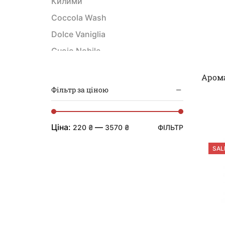
Килими
Coccola Wash
Dolce Vaniglia
Cuoio Nobile
Промо набори
Арома
Argan
Фільтр за ціною
Neroli
Peonia wash
Ціна:
—
220 ₴
3570 ₴
ФІЛЬТР
Dolce Mandarino
SAL
Сфера застосування
Ідеї для подарунків
Аромадифузори
Парфуми для текстилю та
клінінгу
Інтер'єрні парфуми