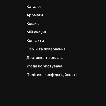
Gelsomino
Каталог
Iris
Аромати
Magnolia Wash
Melograno
Кошик
Mosto D'autunno
Мій акаунт
Muschio Rosa Wash
Контакти
Nero Wash
Обмін та повернення
Oppio
Доставка та оплата
Orchidea Nera
Угода користувача
Orchidea Wash
Oro & Mirra Wash
Політика конфіденційності
Oud Supremo
Oxigene Wash
Paradiso Tropicale
Passione