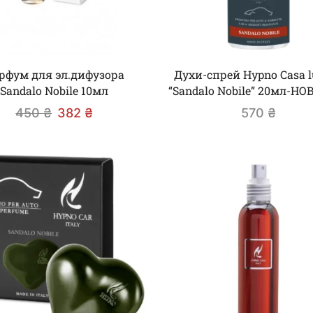
рфум для эл.дифузора
Духи-спрей Hypno Casa 
Sandalo Nobile 10мл
“Sandalo Nobile” 20мл-НО
450
₴
382
₴
570
₴