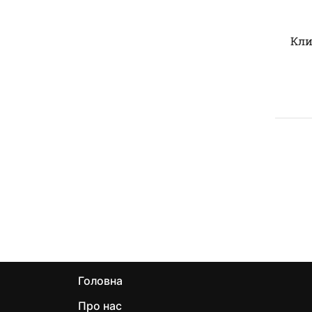
Blu Wash
Blue sky
Кли
Bouquet Di Fiori
Cannella & Arancio
Charme
Clean Wash
Cotone Wash
Cuore Di Bergamotto
Desire
Fascino Mediterraneo
Fior Di Talco Wash
Fiori D'arancio
Fiori Di Magnolia
Головна
Fiorita Wash
Про нас