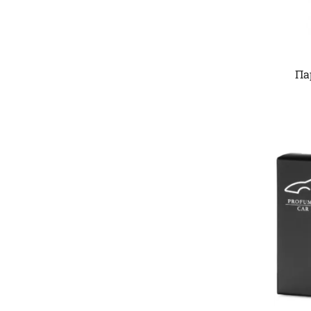
Парфумерія для тіла
Аромати для авто
Аксесуари
Па
АРОМАТЫ
Soffice Cotone
Dolce Vaniglia
Acqua Marina
Neroli
Cipria
Frutti Tropicali
Agrumi Del Mediterraneo
Ambra D'arabia
Aria Di Mare
Black Wood