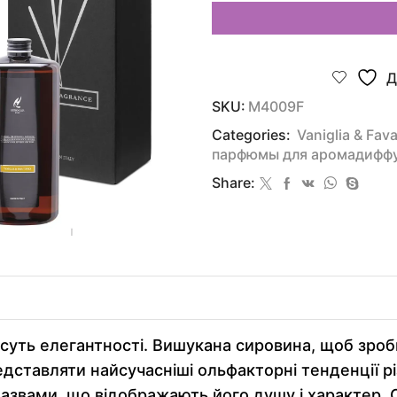
Д
SKU:
M4009F
Categories:
Vaniglia & Fav
парфюмы для аромадифф
Share:
суть елегантності. Вишукана сировина, щоб зроб
тавляти найсучасніші ольфакторні тенденції різн
назвами, що відображають його душу і характер. 