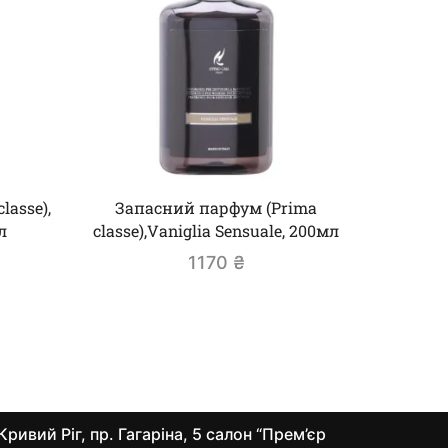
asse),
Запасний парфум (Prima
Аром
л
classe),Vaniglia Sensuale, 200мл
Assolute
1170
₴
Кривий Ріг, пр. Гагаріна, 5 салон “Прем’єр