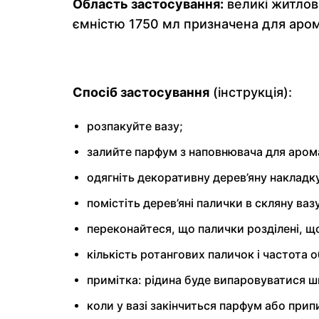
Область застосування:
великі житлові
ємністю 1750 мл призначена для аро
Спосіб застосування
(інструкція):
розпакуйте вазу;
залийте парфум з наповнювача для аромад
одягніть декоративну дерев’яну накладк
помістіть дерев’яні палички в скляну ва
переконайтеся, що палички розділені, 
кількість ротангових паличок і частота 
примітка: рідина буде випаровуватися ш
коли у вазі закінчиться парфум або при