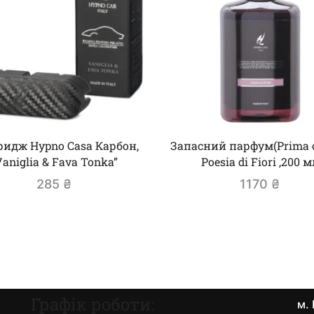
ридж Hypno Casa Карбон,
Запасний парфум(Prima cl
Vaniglia & Fava Tonka”
Poesia di Fiori ,200 м
285
₴
1170
₴
Графік роботи:
м. 