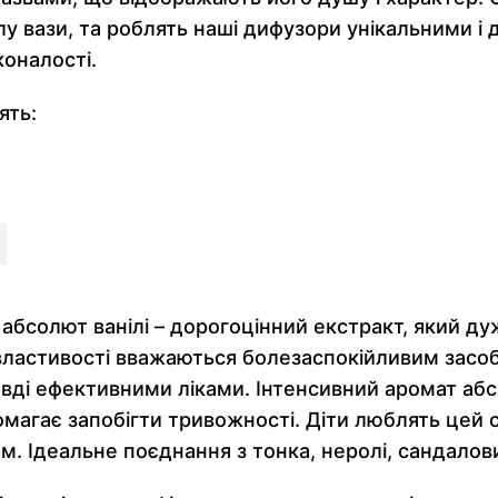
у вази, та роблять наші дифузори унікальними і
коналості.
ять:
”, абсолют ванілі – дорогоцінний екстракт, який д
властивості вважаються болезаспокійливим засоб
вді ефективними ліками. Інтенсивний аромат абсо
помагає запобігти тривожності. Діти люблять цей
ям. Ідеальне поєднання з тонка, неролі, сандал