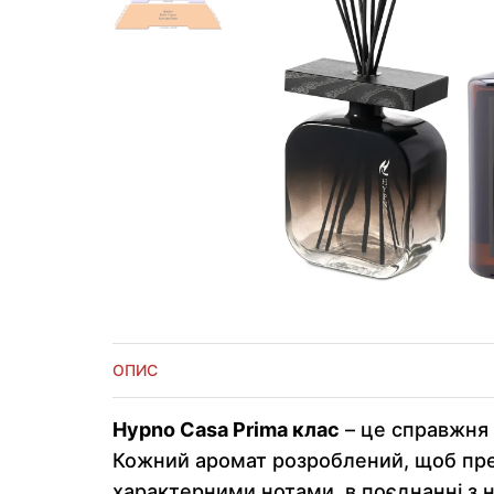
ОПИС
Hypno Casa Prima клас
– це справжня 
Кожний аромат розроблений, щоб предс
характерними нотами, в поєднанні з 