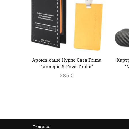
Арома-саше Hypno Casa Prima
Карт
“Vaniglia & Fava Tonka”
“
285
₴
Головна