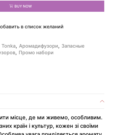
BUY NOW
обавить в список желаний
a Tonka
,
Аромадифузори
,
Запасные
узоров
,
Промо набори
ити місце, де ми живемо, особливим.
их країн і культур, кожен зі своїми
Особлива увага приділяється аромату,