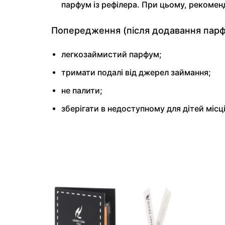
парфум із рефілера. При цьому, рекомен
Попередження (після додавання парф
легкозаймистий парфум;
тримати подалі від джерел займання;
не палити;
зберігати в недоступному для дітей місці