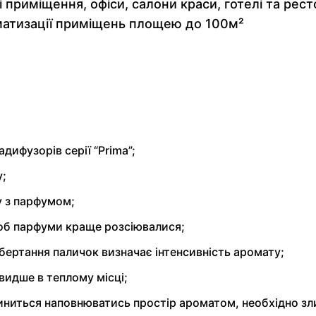
 приміщення, офіси, салони краси, готелі та ре
матизації приміщень площею до 100м²
ифузорів серії “Prima”;
у;
зу з парфумом;
щоб парфуми краще розсіювалися;
обертання паличок визначає інтенсивність аромату;
видше в теплому місці;
пиниться наповнюватись простір ароматом, необхідно зл