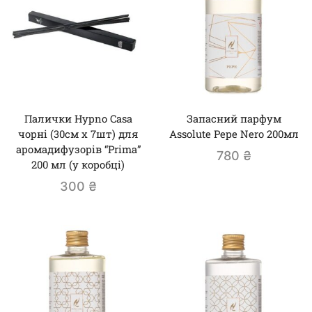
Палички Hypno Casa
Запасний парфум
чорні (30см х 7шт) для
Assolute Pepe Nero 200мл
аромадифузорів “Prima”
780
₴
200 мл (у коробці)
300
₴