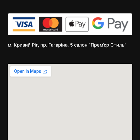
м. Кривий Ріг, пр. Гагаріна, 5 салон “Прем’єр Стиль”